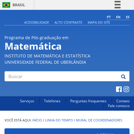
BRASIL
Simplifique!
PT
EN
ES
ACESSIBILIDADE
ALTO CONTRASTE
MAPA DO SITE
Comunica BR
Participe
Programa de Pós-graduação em
Acesso à informação
Matemática
Legislação
INSTITUTO DE MATEMÁTICA E ESTATÍSTICA
Canais
UNIVERSIDADE FEDERAL DE UBERLÂNDIA
Buscar
Serviços
Telefones
Perguntas frequentes
Contato
Fale conosco
INÍCIO
/
LINHA DO TEMPO
/
MURAL DE COORDENADORES