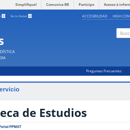
Simplifique!
Comunica BR
Participe
Acesso à infor
ACCESIBILIDAD
HIGH CON
ch
3
Go to footer
4
s
Buscar
DÍSTICA
DIA
Preguntas Frecuentes
ervicio
eca de Estudios
Portal PPMAT