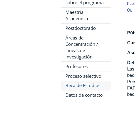
sobre el programa
Publ
Últi
Maestría
Académica
Postdoctorado
Púb
Áreas de
Cur
Concentración /
Líneas de
Asu
Investigación
Def
Profesores
Las
bec
Proceso selectivo
Per
Beca de Estudios
FAP
bec
Datos de contacto