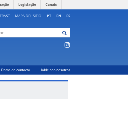
mação
Legislação
Canais
TRAST
MAPA DEL SITIO
PT
EN
ES
Datos de contacto
Hable con nosotros