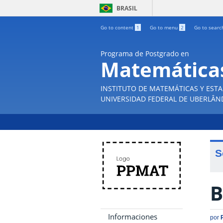
BRASIL
Go to content
1
Go to menu
2
Go to sear
Programa de Postgrado en
Matemática
INSTITUTO DE MATEMÁTICAS Y ESTA
UNIVERSIDAD FEDERAL DE UBERLÂN
S
B
Informaciones
por