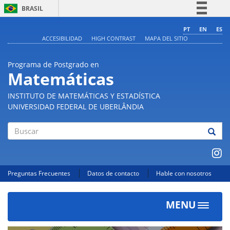
BRASIL
Simplifique!
PT
EN
ES
ACCESIBILIDAD
HIGH CONTRAST
MAPA DEL SITIO
Comunica BR
Participe
Programa de Postgrado en
Acesso à informação
Matemáticas
Legislação
INSTITUTO DE MATEMÁTICAS Y ESTADÍSTICA
Canais
UNIVERSIDAD FEDERAL DE UBERLÂNDIA
Buscar
Preguntas Frecuentes
Datos de contacto
Hable con nosotros
MENU
Toggle
navigat