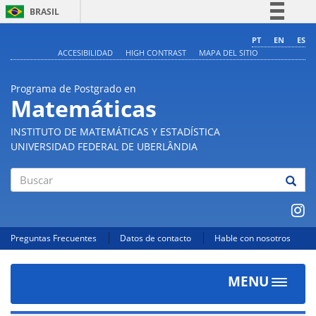
BRASIL
Simplifique!
PT
EN
ES
ACCESIBILIDAD
HIGH CONTRAST
MAPA DEL SITIO
Comunica BR
Participe
Programa de Postgrado en
Acesso à informação
Matemáticas
Legislação
INSTITUTO DE MATEMÁTICAS Y ESTADÍSTICA
Canais
UNIVERSIDAD FEDERAL DE UBERLÂNDIA
Buscar
Preguntas Frecuentes
Datos de contacto
Hable con nosotros
MENU
Toggle
navigat