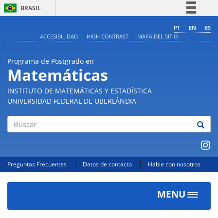
BRASIL
Simplifique!
PT
EN
ES
ACCESIBILIDAD
HIGH CONTRAST
MAPA DEL SITIO
Comunica BR
Participe
Programa de Postgrado en
Acesso à informação
Matemáticas
Legislação
INSTITUTO DE MATEMÁTICAS Y ESTADÍSTICA
Canais
UNIVERSIDAD FEDERAL DE UBERLÂNDIA
Buscar
Preguntas Frecuentes
Datos de contacto
Hable con nosotros
MENU
Toggle
navigat